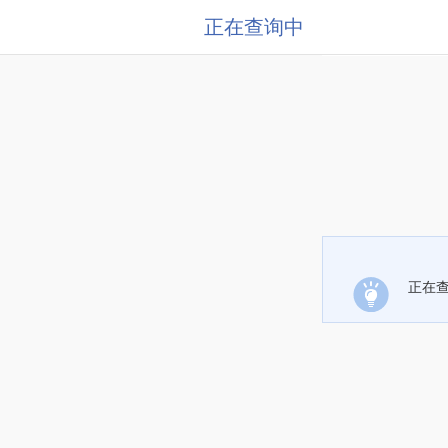
正在查询中
正在