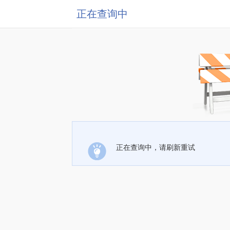
正在查询中
正在查询中，请刷新重试